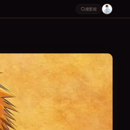
搜影视
20