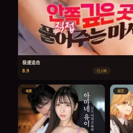
极速追击
8.9
已上映
电影
综艺