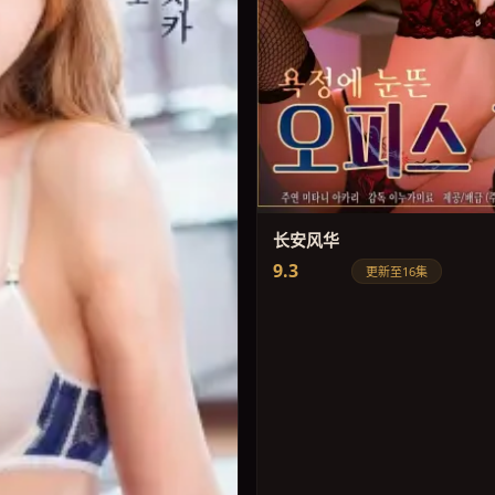
长安风华
9.3
更新至16集