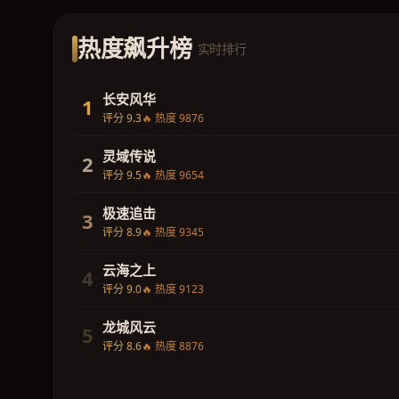
热度飙升榜
实时排行
长安风华
1
评分 9.3
🔥 热度 9876
灵域传说
2
评分 9.5
🔥 热度 9654
极速追击
3
评分 8.9
🔥 热度 9345
云海之上
4
评分 9.0
🔥 热度 9123
龙城风云
5
评分 8.6
🔥 热度 8876