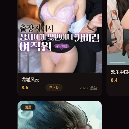
欢乐中国
龙城风云
8.4
8.6
2023 · 悬疑
已上映
国漫